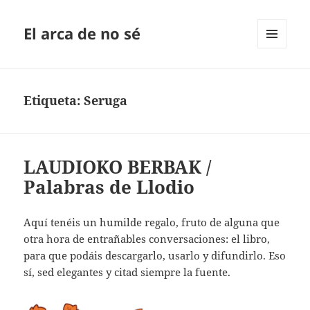
El arca de no sé
MENÚ
Y
WIDGETS
Etiqueta:
Seruga
LAUDIOKO BERBAK /
Palabras de Llodio
Aquí tenéis un humilde regalo, fruto de alguna que
otra hora de entrañables conversaciones: el libro,
para que podáis descargarlo, usarlo y difundirlo. Eso
sí, sed elegantes y citad siempre la fuente.