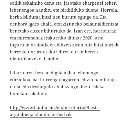
soilik eskainiko dena eta, jasotako ekarpenei esker,
lehenengoa handitu eta biribilduko duena. Horrela,
berba-bilduma bitxi hau burutu egingo da. Eta
denbora igaro ahala, etorkizuneko belaunaldientzat
benetako altxor bihurtuko da. Izan ere, harriduraz
eta miresmenaz irakurriko dituzte 2020. urte
inguruan oraindik erabiltzen ziren hitz bitxi horiek,
berezko nortasun-ikur diren euren herria
identifikatzeko: Laudio.
Liburuaren bertsio digitala (bai lehenengo
ediziokoa, bai hurrengo bigarren edizio handitua)
ikusi edo deskargatu ahal izango duzu esteka
honetan sakatuta:
http://www.laudio.eus/eu/herritarrak/beste-
argitalpenak/laudioko-berbak