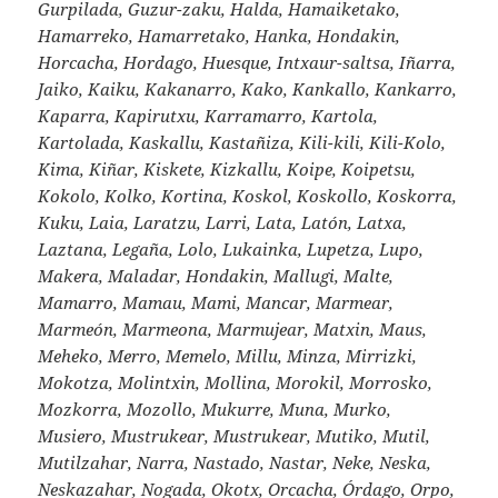
Gurpilada, Guzur-zaku, Halda, Hamaiketako,
Hamarreko, Hamarretako, Hanka, Hondakin,
Horcacha, Hordago, Huesque, Intxaur-saltsa, Iñarra,
Jaiko, Kaiku, Kakanarro, Kako, Kankallo, Kankarro,
Kaparra, Kapirutxu, Karramarro, Kartola,
Kartolada, Kaskallu, Kastañiza, Kili-kili, Kili-Kolo,
Kima, Kiñar, Kiskete, Kizkallu, Koipe, Koipetsu,
Kokolo, Kolko, Kortina, Koskol, Koskollo, Koskorra,
Kuku, Laia, Laratzu, Larri, Lata, Latón, Latxa,
Laztana, Legaña, Lolo, Lukainka, Lupetza, Lupo,
Makera, Maladar, Hondakin, Mallugi, Malte,
Mamarro, Mamau, Mami, Mancar, Marmear,
Marmeón, Marmeona, Marmujear, Matxin, Maus,
Meheko, Merro, Memelo, Millu, Minza, Mirrizki,
Mokotza, Molintxin, Mollina, Morokil, Morrosko,
Mozkorra, Mozollo, Mukurre, Muna, Murko,
Musiero, Mustrukear, Mustrukear, Mutiko, Mutil,
Mutilzahar, Narra, Nastado, Nastar, Neke, Neska,
Neskazahar, Nogada, Okotx, Orcacha, Órdago, Orpo,