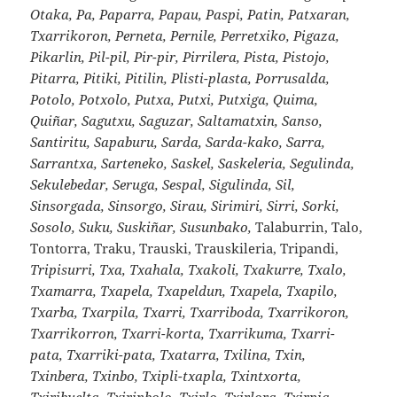
Otaka, Pa, Paparra, Papau, Paspi, Patin, Patxaran,
Txarrikoron, Perneta, Pernile, Perretxiko, Pigaza,
Pikarlin, Pil-pil, Pir-pir, Pirrilera, Pista, Pistojo,
Pitarra, Pitiki, Pitilin, Plisti-plasta, Porrusalda,
Potolo, Potxolo, Putxa, Putxi, Putxiga, Quima,
Quiñar, Sagutxu, Saguzar, Saltamatxin, Sanso,
Santiritu, Sapaburu, Sarda, Sarda-kako, Sarra,
Sarrantxa, Sarteneko, Saskel, Saskeleria, Segulinda,
Sekulebedar, Seruga, Sespal, Sigulinda, Sil,
Sinsorgada, Sinsorgo, Sirau, Sirimiri, Sirri, Sorki,
Sosolo, Suku, Suskiñar, Susunbako,
Talaburrin, Talo,
Tontorra, Traku, Trauski, Trauskileria, Tripandi,
Tripisurri, Txa, Txahala, Txakoli, Txakurre, Txalo,
Txamarra, Txapela, Txapeldun, Txapela, Txapilo,
Txarba, Txarpila, Txarri, Txarriboda, Txarrikoron,
Txarrikorron, Txarri-korta, Txarrikuma, Txarri-
pata, Txarriki-pata, Txatarra, Txilina, Txin,
Txinbera, Txinbo, Txipli-txapla, Txintxorta,
Txiribuelta, Txirinbolo, Txirlo, Txirlora, Txirpia,