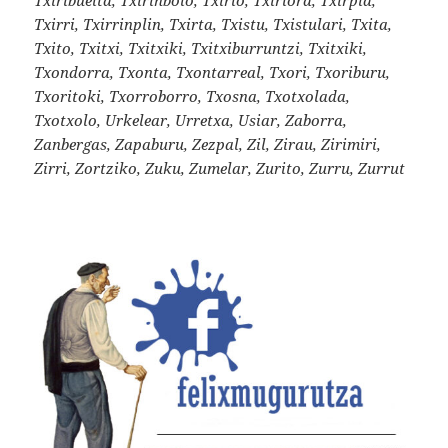
Txirri, Txirrinplin, Txirta, Txistu, Txistulari, Txita,
Txito, Txitxi, Txitxiki, Txitxiburruntzi, Txitxiki,
Txondorra, Txonta, Txontarreal, Txori, Txoriburu,
Txoritoki, Txorroborro, Txosna, Txotxolada,
Txotxolo, Urkelear, Urretxa, Usiar, Zaborra,
Zanbergas, Zapaburu, Zezpal, Zil, Zirau, Zirimiri,
Zirri, Zortziko, Zuku, Zumelar, Zurito, Zurru, Zurrut