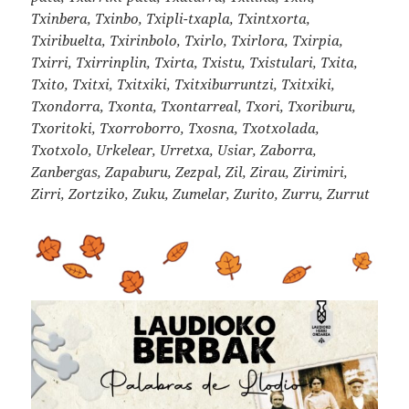
Txinbera, Txinbo, Txipli-txapla, Txintxorta,
Txiribuelta, Txirinbolo, Txirlo, Txirlora, Txirpia,
Txirri, Txirrinplin, Txirta, Txistu, Txistulari, Txita,
Txito, Txitxi, Txitxiki, Txitxiburruntzi, Txitxiki,
Txondorra, Txonta, Txontarreal, Txori, Txoriburu,
Txoritoki, Txorroborro, Txosna, Txotxolada,
Txotxolo, Urkelear, Urretxa, Usiar, Zaborra,
Zanbergas, Zapaburu, Zezpal, Zil, Zirau, Zirimiri,
Zirri, Zortziko, Zuku, Zumelar, Zurito, Zurru, Zurrut