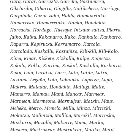
Gara, Garar, Garrazta, Garriko, Gaztanbera,
Gibelurdin, Giharra, Gingilla, Goitibehera, Gorringo,
Gurpilada, Guzur-zaku, Halda, Hamaiketako,
Hamarreko, Hamarretako, Hanka, Hondakin,
Horcacha, Hordago, Huesque, Intxaur-saltsa, Iñarra,
Jaiko, Kaiku, Kakanarro, Kako, Kankallo, Kankarro,
Kaparra, Kapirutxu, Karramarro, Kartola,
Kartolada, Kaskallu, Kastañiza, Kili-kili, Kili-Kolo,
Kima, Kiñar, Kiskete, Kizkallu, Koipe, Koipetsu,
Kokolo, Kolko, Kortina, Koskol, Koskollo, Koskorra,
Kuku, Laia, Laratzu, Larri, Lata, Latón, Latxa,
Laztana, Legaña, Lolo, Lukainka, Lupetza, Lupo,
Makera, Maladar, Hondakin, Mallugi, Malte,
Mamarro, Mamau, Mami, Mancar, Marmear,
Marmeón, Marmeona, Marmujear, Matxin, Maus,
Meheko, Merro, Memelo, Millu, Minza, Mirrizki,
Mokotza, Molintxin, Mollina, Morokil, Morrosko,
Mozkorra, Mozollo, Mukurre, Muna, Murko,
Musiero, Mustrukear, Mustrukear, Mutiko, Mutil,