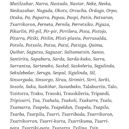
Mutilzahar, Narra, Nastado, Nastar, Neke, Neska,
Neskazahar, Nogada, Okotx, Orcacha, Órdago, Orpo,
Otaka, Pa, Paparra, Papau, Paspi, Patin, Patxaran,
Txarrikoron, Perneta, Pernile, Perretxiko, Pigaza,
Pikarlin, Pil-pil, Pir-pir, Pirrilera, Pista, Pistojo,
Pitarra, Pitiki, Pitilin, Plisti-plasta, Porrusalda,
Potolo, Potxolo, Putxa, Putxi, Putxiga, Quima,
Quiñar, Sagutxu, Saguzar, Saltamatxin, Sanso,
Santiritu, Sapaburu, Sarda, Sarda-kako, Sarra,
Sarrantxa, Sarteneko, Saskel, Saskeleria, Segulinda,
Sekulebedar, Seruga, Sespal, Sigulinda, Sil,
Sinsorgada, Sinsorgo, Sirau, Sirimiri, Sirri, Sorki,
Sosolo, Suku, Suskiñar, Susunbako,
Talaburrin, Talo,
Tontorra, Traku, Trauski, Trauskileria, Tripandi,
Tripisurri, Txa, Txahala, Txakoli, Txakurre, Txalo,
Txamarra, Txapela, Txapeldun, Txapela, Txapilo,
Txarba, Txarpila, Txarri, Txarriboda, Txarrikoron,
Txarrikorron, Txarri-korta, Txarrikuma, Txarri-
pata, Txarriki-pata, Txatarra, Txilina, Txin,