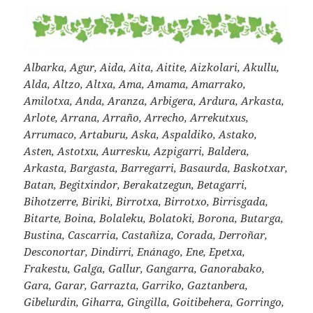
Albarka, Agur, Aida, Aita, Aitite, Aizkolari, Akullu,
Alda, Altzo, Altxa, Ama, Amama, Amarrako,
Amilotxa, Anda, Aranza, Arbigera, Ardura, Arkasta,
Arlote, Arrana, Arraño, Arrecho, Arrekutxus,
Arrumaco, Artaburu, Aska, Aspaldiko, Astako,
Asten, Astotxu, Aurresku, Azpigarri, Baldera,
Arkasta, Bargasta, Barregarri, Basaurda, Baskotxar,
Batan, Begitxindor, Berakatzegun, Betagarri,
Bihotzerre, Biriki, Birrotxa, Birrotxo, Birrisgada,
Bitarte, Boina, Bolaleku, Bolatoki, Borona, Butarga,
Bustina, Cascarria, Castañiza, Corada, Derroñar,
Desconortar, Dindirri, Enánago, Ene, Epetxa,
Frakestu, Galga, Gallur, Gangarra, Ganorabako,
Gara, Garar, Garrazta, Garriko, Gaztanbera,
Gibelurdin, Giharra, Gingilla, Goitibehera, Gorringo,