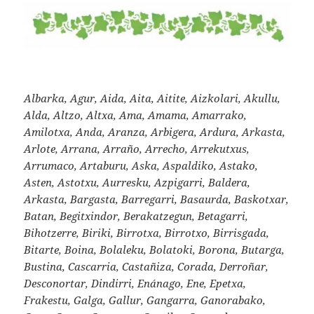
Albarka, Agur, Aida, Aita, Aitite, Aizkolari, Akullu,
Alda, Altzo, Altxa, Ama, Amama, Amarrako,
Amilotxa, Anda, Aranza, Arbigera, Ardura, Arkasta,
Arlote, Arrana, Arraño, Arrecho, Arrekutxus,
Arrumaco, Artaburu, Aska, Aspaldiko, Astako,
Asten, Astotxu, Aurresku, Azpigarri, Baldera,
Arkasta, Bargasta, Barregarri, Basaurda, Baskotxar,
Batan, Begitxindor, Berakatzegun, Betagarri,
Bihotzerre, Biriki, Birrotxa, Birrotxo, Birrisgada,
Bitarte, Boina, Bolaleku, Bolatoki, Borona, Butarga,
Bustina, Cascarria, Castañiza, Corada, Derroñar,
Desconortar, Dindirri, Enánago, Ene, Epetxa,
Frakestu, Galga, Gallur, Gangarra, Ganorabako,