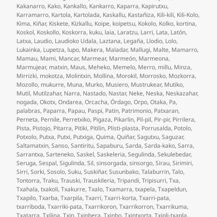
Kakanarro
,
Kako
,
Kankallo
,
Kankarro
,
Kaparra
,
Kapirutxu
,
Karramarro
,
Kartola
,
Kartolada
,
Kaskallu
,
Kastañiza
,
Kili-kili
,
Kili-Kolo
,
Kima
,
Kiñar
,
Kiskete
,
Kizkallu
,
Koipe
,
koipetsu
,
Kokolo
,
Kolko
,
kortina
,
Koskol
,
Koskollo
,
Koskorra
,
kuku
,
laia
,
Laratzu
,
Larri
,
Lata
,
Latón
,
Latxa
,
Laudio
,
Laudioko Udala
,
Laztana
,
Legaña
,
Llodio
,
Lolo
,
Lukainka
,
Lupetza
,
lupo
,
Makera
,
Maladar
,
Mallugi
,
Malte
,
Mamarro
,
Mamau
,
Mami
,
Mancar
,
Marmear
,
Marmeón
,
Marmeona
,
Marmujear
,
matxin
,
Maus
,
Meheko
,
Memelo
,
Merro
,
millu
,
Minza
,
Mirrizki
,
mokotza
,
Molintxin
,
Mollina
,
Morokil
,
Morrosko
,
Mozkorra
,
Mozollo
,
mukurre
,
Muna
,
Murko
,
Musiero
,
Mustrukear
,
Mutiko
,
Mutil
,
Mutilzahar
,
Narra
,
Nastado
,
Nastar
,
Neke
,
Neska
,
Neskazahar
,
nogada
,
Okotx
,
Ondarea
,
Orcacha
,
Órdago
,
Orpo
,
Otaka
,
Pa
,
palabras
,
Paparra
,
Papau
,
Paspi
,
Patin
,
Patrimonio
,
Patxaran
,
Perneta
,
Pernile
,
Perretxiko
,
Pigaza
,
Pikarlin
,
Pil-pil
,
Pir-pir
,
Pirrilera
,
Pista
,
Pistojo
,
Pitarra
,
Pitiki
,
Pitilin
,
Plisti-plasta
,
Porrusalda
,
Potolo
,
Potxolo
,
Putxa
,
Putxi
,
Putxiga
,
Quima
,
Quiñar
,
Sagutxu
,
Saguzar
,
Saltamatxin
,
Sanso
,
Santiritu
,
Sapaburu
,
Sarda
,
Sarda-kako
,
Sarra
,
Sarrantxa
,
Sarteneko
,
Saskel
,
Saskeleria
,
Segulinda
,
Sekulebedar
,
Seruga
,
Sespal
,
Sigulinda
,
Sil
,
sinsorgada
,
sinsorgo
,
Sirau
,
Sirimiri
,
Sirri
,
Sorki
,
Sosolo
,
Suku
,
Suskiñar
,
Susunbako
,
Talaburrin
,
Talo
,
Tontorra
,
Traku
,
Trauski
,
Trauskileria
,
Tripandi
,
Tripisurri
,
Txa
,
Txahala
,
txakoli
,
Txakurre
,
Txalo
,
Txamarra
,
txapela
,
Txapeldun
,
Txapilo
,
Txarba
,
Txarpila
,
Txarri
,
Txarri-korta
,
Txarri-pata
,
txarriboda
,
Txarriki-pata
,
Txarrikoron
,
Txarrikorron
,
Txarrikuma
,
Txatarra
,
Txilina
,
Txin
,
Txinbera
,
Txinbo
,
Txintxorta
,
Txipli-txapla
,