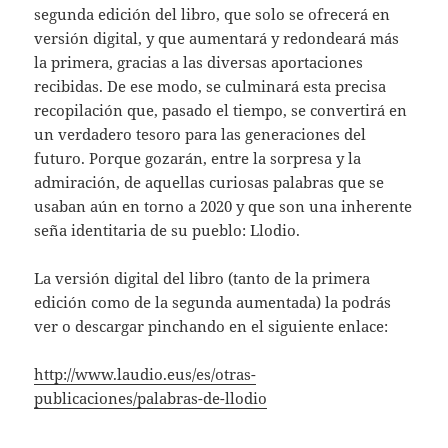
segunda edición del libro, que solo se ofrecerá en
versión digital, y que aumentará y redondeará más
la primera, gracias a las diversas aportaciones
recibidas. De ese modo, se culminará esta precisa
recopilación que, pasado el tiempo, se convertirá en
un verdadero tesoro para las generaciones del
futuro. Porque gozarán, entre la sorpresa y la
admiración, de aquellas curiosas palabras que se
usaban aún en torno a 2020 y que son una inherente
seña identitaria de su pueblo: Llodio.
La versión digital del libro (tanto de la primera
edición como de la segunda aumentada) la podrás
ver o descargar pinchando en el siguiente enlace:
http://www.laudio.eus/es/otras-
publicaciones/palabras-de-llodio