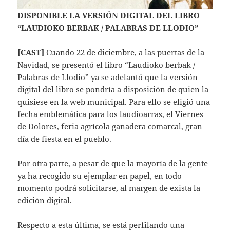
DISPONIBLE LA VERSIÓN DIGITAL DEL LIBRO
“LAUDIOKO BERBAK / PALABRAS DE LLODIO”
[CAST]
Cuando 22 de diciembre, a las puertas de la
Navidad, se presentó el libro “Laudioko berbak /
Palabras de Llodio” ya se adelantó que la versión
digital del libro se pondría a disposición de quien la
quisiese en la web municipal. Para ello se eligió una
fecha emblemática para los laudioarras, el Viernes
de Dolores, feria agrícola ganadera comarcal, gran
día de fiesta en el pueblo.
Por otra parte, a pesar de que la mayoría de la gente
ya ha recogido su ejemplar en papel, en todo
momento podrá solicitarse, al margen de exista la
edición digital.
Respecto a esta última, se está perfilando una