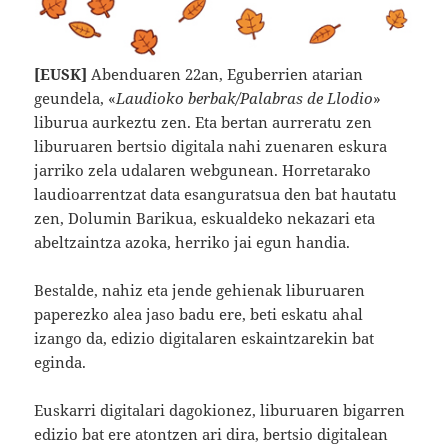
[EUSK]
Abenduaren 22an, Eguberrien atarian
geundela, «
Laudioko berbak/Palabras de Llodio
»
liburua aurkeztu zen. Eta bertan aurreratu zen
liburuaren bertsio digitala nahi zuenaren eskura
jarriko zela udalaren webgunean. Horretarako
laudioarrentzat data esanguratsua den bat hautatu
zen, Dolumin Barikua, eskualdeko nekazari eta
abeltzaintza azoka, herriko jai egun handia.
Bestalde, nahiz eta jende gehienak liburuaren
paperezko alea jaso badu ere, beti eskatu ahal
izango da, edizio digitalaren eskaintzarekin bat
eginda.
Euskarri digitalari dagokionez, liburuaren bigarren
edizio bat ere atontzen ari dira, bertsio digitalean