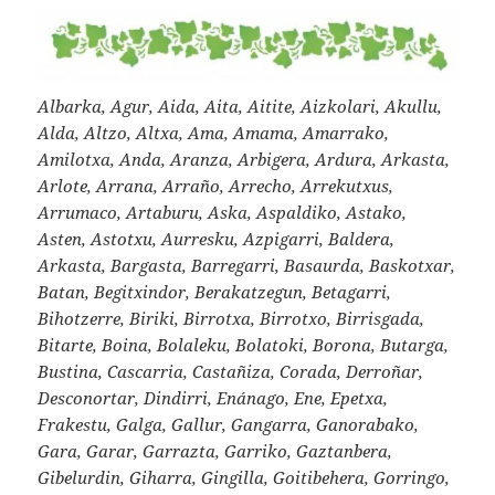
Albarka, Agur, Aida, Aita, Aitite, Aizkolari, Akullu,
Alda, Altzo, Altxa, Ama, Amama, Amarrako,
Amilotxa, Anda, Aranza, Arbigera, Ardura, Arkasta,
Arlote, Arrana, Arraño, Arrecho, Arrekutxus,
Arrumaco, Artaburu, Aska, Aspaldiko, Astako,
Asten, Astotxu, Aurresku, Azpigarri, Baldera,
Arkasta, Bargasta, Barregarri, Basaurda, Baskotxar,
Batan, Begitxindor, Berakatzegun, Betagarri,
Bihotzerre, Biriki, Birrotxa, Birrotxo, Birrisgada,
Bitarte, Boina, Bolaleku, Bolatoki, Borona, Butarga,
Bustina, Cascarria, Castañiza, Corada, Derroñar,
Desconortar, Dindirri, Enánago, Ene, Epetxa,
Frakestu, Galga, Gallur, Gangarra, Ganorabako,
Gara, Garar, Garrazta, Garriko, Gaztanbera,
Gibelurdin, Giharra, Gingilla, Goitibehera, Gorringo,