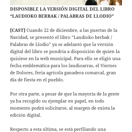
DISPONIBLE LA VERSIÓN DIGITAL DEL LIBRO
“LAUDIOKO BERBAK / PALABRAS DE LLODIO”
[CAST]
Cuando 22 de diciembre, a las puertas de la
Navidad, se presentó el libro “Laudioko berbak /
Palabras de Llodio” ya se adelantó que la versión
digital del libro se pondría a disposición de quien la
quisiese en la web municipal. Para ello se eligió una
fecha emblemática para los laudioarras, el Viernes
de Dolores, feria agrícola ganadera comarcal, gran
día de fiesta en el pueblo.
Por otra parte, a pesar de que la mayoría de la gente
ya ha recogido su ejemplar en papel, en todo
momento podrá solicitarse, al margen de exista la
edición digital.
Respecto a esta última, se está perfilando una