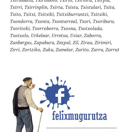
Txirri, Txirrinplin, Txirta, Txistu, Txistulari, Txita,
Txito, Txitxi, Txitxiki, Txitxiburruntzi, Txitxiki,
Txondorra, Txonta, Txontarreal, Txori, Txoriburu,
Txoritoki, Txorroborro, Txosna, Txotxolada,
Txotxolo, Urkelear, Urretxa, Usiar, Zaborra,
Zanbergas, Zapaburu, Zezpal, Zil, Zirau, Zirimiri,
Zirri, Zortziko, Zuku, Zumelar, Zurito, Zurru, Zurrut