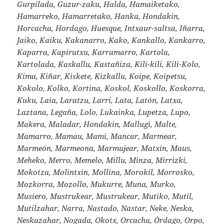
Gurpilada, Guzur-zaku, Halda, Hamaiketako,
Hamarreko, Hamarretako, Hanka, Hondakin,
Horcacha, Hordago, Huesque, Intxaur-saltsa, Iñarra,
Jaiko, Kaiku, Kakanarro, Kako, Kankallo, Kankarro,
Kaparra, Kapirutxu, Karramarro, Kartola,
Kartolada, Kaskallu, Kastañiza, Kili-kili, Kili-Kolo,
Kima, Kiñar, Kiskete, Kizkallu, Koipe, Koipetsu,
Kokolo, Kolko, Kortina, Koskol, Koskollo, Koskorra,
Kuku, Laia, Laratzu, Larri, Lata, Latón, Latxa,
Laztana, Legaña, Lolo, Lukainka, Lupetza, Lupo,
Makera, Maladar, Hondakin, Mallugi, Malte,
Mamarro, Mamau, Mami, Mancar, Marmear,
Marmeón, Marmeona, Marmujear, Matxin, Maus,
Meheko, Merro, Memelo, Millu, Minza, Mirrizki,
Mokotza, Molintxin, Mollina, Morokil, Morrosko,
Mozkorra, Mozollo, Mukurre, Muna, Murko,
Musiero, Mustrukear, Mustrukear, Mutiko, Mutil,
Mutilzahar, Narra, Nastado, Nastar, Neke, Neska,
Neskazahar, Nogada, Okotx, Orcacha, Órdago, Orpo,