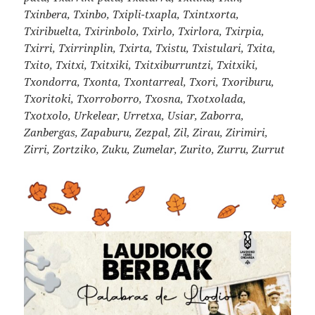
Txinbera, Txinbo, Txipli-txapla, Txintxorta,
Txiribuelta, Txirinbolo, Txirlo, Txirlora, Txirpia,
Txirri, Txirrinplin, Txirta, Txistu, Txistulari, Txita,
Txito, Txitxi, Txitxiki, Txitxiburruntzi, Txitxiki,
Txondorra, Txonta, Txontarreal, Txori, Txoriburu,
Txoritoki, Txorroborro, Txosna, Txotxolada,
Txotxolo, Urkelear, Urretxa, Usiar, Zaborra,
Zanbergas, Zapaburu, Zezpal, Zil, Zirau, Zirimiri,
Zirri, Zortziko, Zuku, Zumelar, Zurito, Zurru, Zurrut