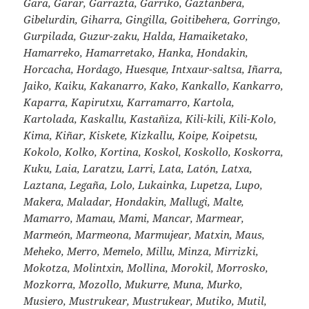
Gara, Garar, Garrazta, Garriko, Gaztanbera,
Gibelurdin, Giharra, Gingilla, Goitibehera, Gorringo,
Gurpilada, Guzur-zaku, Halda, Hamaiketako,
Hamarreko, Hamarretako, Hanka, Hondakin,
Horcacha, Hordago, Huesque, Intxaur-saltsa, Iñarra,
Jaiko, Kaiku, Kakanarro, Kako, Kankallo, Kankarro,
Kaparra, Kapirutxu, Karramarro, Kartola,
Kartolada, Kaskallu, Kastañiza, Kili-kili, Kili-Kolo,
Kima, Kiñar, Kiskete, Kizkallu, Koipe, Koipetsu,
Kokolo, Kolko, Kortina, Koskol, Koskollo, Koskorra,
Kuku, Laia, Laratzu, Larri, Lata, Latón, Latxa,
Laztana, Legaña, Lolo, Lukainka, Lupetza, Lupo,
Makera, Maladar, Hondakin, Mallugi, Malte,
Mamarro, Mamau, Mami, Mancar, Marmear,
Marmeón, Marmeona, Marmujear, Matxin, Maus,
Meheko, Merro, Memelo, Millu, Minza, Mirrizki,
Mokotza, Molintxin, Mollina, Morokil, Morrosko,
Mozkorra, Mozollo, Mukurre, Muna, Murko,
Musiero, Mustrukear, Mustrukear, Mutiko, Mutil,