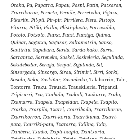
Otaka, Pa, Paparra, Papau, Paspi, Patin, Patxaran,
Txarrikoron, Perneta, Pernile, Perretxiko, Pigaza,
Pikarlin, Pil-pil, Pir-pir, Pirrilera, Pista, Pistojo,
Pitarra, Pitiki, Pitilin, Plisti-plasta, Porrusalda,
Potolo, Potxolo, Putxa, Putxi, Putxiga, Quima,
Quiñar, Sagutxu, Saguzar, Saltamatxin, Sanso,
Santiritu, Sapaburu, Sarda, Sarda-kako, Sarra,
Sarrantxa, Sarteneko, Saskel, Saskeleria, Segulinda,
Sekulebedar, Seruga, Sespal, Sigulinda, Sil,
Sinsorgada, Sinsorgo, Sirau, Sirimiri, Sirri, Sorki,
Sosolo, Suku, Suskiñar, Susunbako,
Talaburrin, Talo,
Tontorra, Traku, Trauski, Trauskileria, Tripandi,
Tripisurri, Txa, Txahala, Txakoli, Txakurre, Txalo,
Txamarra, Txapela, Txapeldun, Txapela, Txapilo,
Txarba, Txarpila, Txarri, Txarriboda, Txarrikoron,
Txarrikorron, Txarri-korta, Txarrikuma, Txarri-
pata, Txarriki-pata, Txatarra, Txilina, Txin,
Txinbera, Txinbo, Txipli-txapla, Txintxorta,
Txiribuelta, Txirinbolo, Txirlo, Txirlora, Txirpia,