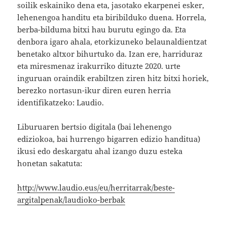
soilik eskainiko dena eta, jasotako ekarpenei esker,
lehenengoa handitu eta biribilduko duena. Horrela,
berba-bilduma bitxi hau burutu egingo da. Eta
denbora igaro ahala, etorkizuneko belaunaldientzat
benetako altxor bihurtuko da. Izan ere, harriduraz
eta miresmenaz irakurriko dituzte 2020. urte
inguruan oraindik erabiltzen ziren hitz bitxi horiek,
berezko nortasun-ikur diren euren herria
identifikatzeko: Laudio.
Liburuaren bertsio digitala (bai lehenengo
ediziokoa, bai hurrengo bigarren edizio handitua)
ikusi edo deskargatu ahal izango duzu esteka
honetan sakatuta:
http://www.laudio.eus/eu/herritarrak/beste-
argitalpenak/laudioko-berbak