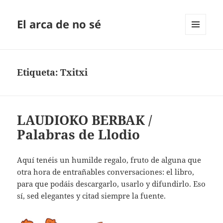
El arca de no sé
MENÚ
Y
WIDGETS
Etiqueta:
Txitxi
LAUDIOKO BERBAK /
Palabras de Llodio
Aquí tenéis un humilde regalo, fruto de alguna que
otra hora de entrañables conversaciones: el libro,
para que podáis descargarlo, usarlo y difundirlo. Eso
sí, sed elegantes y citad siempre la fuente.