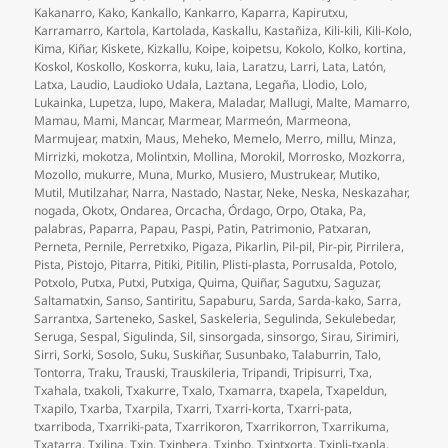
Kakanarro
,
Kako
,
Kankallo
,
Kankarro
,
Kaparra
,
Kapirutxu
,
Karramarro
,
Kartola
,
Kartolada
,
Kaskallu
,
Kastañiza
,
Kili-kili
,
Kili-Kolo
,
Kima
,
Kiñar
,
Kiskete
,
Kizkallu
,
Koipe
,
koipetsu
,
Kokolo
,
Kolko
,
kortina
,
Koskol
,
Koskollo
,
Koskorra
,
kuku
,
laia
,
Laratzu
,
Larri
,
Lata
,
Latón
,
Latxa
,
Laudio
,
Laudioko Udala
,
Laztana
,
Legaña
,
Llodio
,
Lolo
,
Lukainka
,
Lupetza
,
lupo
,
Makera
,
Maladar
,
Mallugi
,
Malte
,
Mamarro
,
Mamau
,
Mami
,
Mancar
,
Marmear
,
Marmeón
,
Marmeona
,
Marmujear
,
matxin
,
Maus
,
Meheko
,
Memelo
,
Merro
,
millu
,
Minza
,
Mirrizki
,
mokotza
,
Molintxin
,
Mollina
,
Morokil
,
Morrosko
,
Mozkorra
,
Mozollo
,
mukurre
,
Muna
,
Murko
,
Musiero
,
Mustrukear
,
Mutiko
,
Mutil
,
Mutilzahar
,
Narra
,
Nastado
,
Nastar
,
Neke
,
Neska
,
Neskazahar
,
nogada
,
Okotx
,
Ondarea
,
Orcacha
,
Órdago
,
Orpo
,
Otaka
,
Pa
,
palabras
,
Paparra
,
Papau
,
Paspi
,
Patin
,
Patrimonio
,
Patxaran
,
Perneta
,
Pernile
,
Perretxiko
,
Pigaza
,
Pikarlin
,
Pil-pil
,
Pir-pir
,
Pirrilera
,
Pista
,
Pistojo
,
Pitarra
,
Pitiki
,
Pitilin
,
Plisti-plasta
,
Porrusalda
,
Potolo
,
Potxolo
,
Putxa
,
Putxi
,
Putxiga
,
Quima
,
Quiñar
,
Sagutxu
,
Saguzar
,
Saltamatxin
,
Sanso
,
Santiritu
,
Sapaburu
,
Sarda
,
Sarda-kako
,
Sarra
,
Sarrantxa
,
Sarteneko
,
Saskel
,
Saskeleria
,
Segulinda
,
Sekulebedar
,
Seruga
,
Sespal
,
Sigulinda
,
Sil
,
sinsorgada
,
sinsorgo
,
Sirau
,
Sirimiri
,
Sirri
,
Sorki
,
Sosolo
,
Suku
,
Suskiñar
,
Susunbako
,
Talaburrin
,
Talo
,
Tontorra
,
Traku
,
Trauski
,
Trauskileria
,
Tripandi
,
Tripisurri
,
Txa
,
Txahala
,
txakoli
,
Txakurre
,
Txalo
,
Txamarra
,
txapela
,
Txapeldun
,
Txapilo
,
Txarba
,
Txarpila
,
Txarri
,
Txarri-korta
,
Txarri-pata
,
txarriboda
,
Txarriki-pata
,
Txarrikoron
,
Txarrikorron
,
Txarrikuma
,
Txatarra
,
Txilina
,
Txin
,
Txinbera
,
Txinbo
,
Txintxorta
,
Txipli-txapla
,