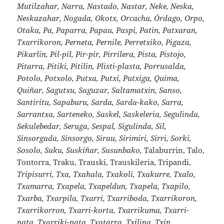
Mutilzahar, Narra, Nastado, Nastar, Neke, Neska,
Neskazahar, Nogada, Okotx, Orcacha, Órdago, Orpo,
Otaka, Pa, Paparra, Papau, Paspi, Patin, Patxaran,
Txarrikoron, Perneta, Pernile, Perretxiko, Pigaza,
Pikarlin, Pil-pil, Pir-pir, Pirrilera, Pista, Pistojo,
Pitarra, Pitiki, Pitilin, Plisti-plasta, Porrusalda,
Potolo, Potxolo, Putxa, Putxi, Putxiga, Quima,
Quiñar, Sagutxu, Saguzar, Saltamatxin, Sanso,
Santiritu, Sapaburu, Sarda, Sarda-kako, Sarra,
Sarrantxa, Sarteneko, Saskel, Saskeleria, Segulinda,
Sekulebedar, Seruga, Sespal, Sigulinda, Sil,
Sinsorgada, Sinsorgo, Sirau, Sirimiri, Sirri, Sorki,
Sosolo, Suku, Suskiñar, Susunbako,
Talaburrin, Talo,
Tontorra, Traku, Trauski, Trauskileria, Tripandi,
Tripisurri, Txa, Txahala, Txakoli, Txakurre, Txalo,
Txamarra, Txapela, Txapeldun, Txapela, Txapilo,
Txarba, Txarpila, Txarri, Txarriboda, Txarrikoron,
Txarrikorron, Txarri-korta, Txarrikuma, Txarri-
pata, Txarriki-pata, Txatarra, Txilina, Txin,