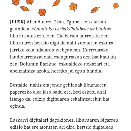
[EUSK]
Abenduaren 22an, Eguberrien atarian
geundela, «
Laudioko berbak/Palabras de Llodio
»
liburua aurkeztu zen. Eta bertan aurreratu zen
liburuaren bertsio digitala nahi zuenaren eskura
jarriko zela udalaren webgunean. Horretarako
laudioarrentzat data esanguratsua den bat hautatu
zen, Dolumin Barikua, eskualdeko nekazari eta
abeltzaintza azoka, herriko jai egun handia.
Bestalde, nahiz eta jende gehienak liburuaren
paperezko alea jaso badu ere, beti eskatu ahal
izango da, edizio digitalaren eskaintzarekin bat
eginda.
Euskarri digitalari dagokionez, liburuaren bigarren
edizio bat ere atontzen ari dira, bertsio digitalean