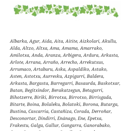
Albarka, Agur, Aida, Aita, Aitite, Aizkolari, Akullu,
Alda, Altzo, Altxa, Ama, Amama, Amarrako,
Amilotxa, Anda, Aranza, Arbigera, Ardura, Arkasta,
Arlote, Arrana, Arraño, Arrecho, Arrekutxus,
Arrumaco, Artaburu, Aska, Aspaldiko, Astako,
Asten, Astotxu, Aurresku, Azpigarri, Baldera,
Arkasta, Bargasta, Barregarri, Basaurda, Baskotxar,
Batan, Begitxindor, Berakatzegun, Betagarri,
Bihotzerre, Biriki, Birrotxa, Birrotxo, Birrisgada,
Bitarte, Boina, Bolaleku, Bolatoki, Borona, Butarga,
Bustina, Cascarria, Castañiza, Corada, Derroñar,
Desconortar, Dindirri, Enánago, Ene, Epetxa,
Frakestu, Galga, Gallur, Gangarra, Ganorabako,