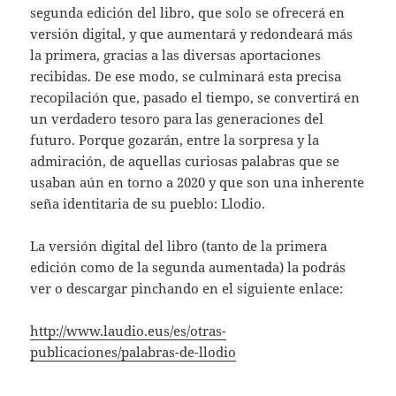
segunda edición del libro, que solo se ofrecerá en
versión digital, y que aumentará y redondeará más
la primera, gracias a las diversas aportaciones
recibidas. De ese modo, se culminará esta precisa
recopilación que, pasado el tiempo, se convertirá en
un verdadero tesoro para las generaciones del
futuro. Porque gozarán, entre la sorpresa y la
admiración, de aquellas curiosas palabras que se
usaban aún en torno a 2020 y que son una inherente
seña identitaria de su pueblo: Llodio.
La versión digital del libro (tanto de la primera
edición como de la segunda aumentada) la podrás
ver o descargar pinchando en el siguiente enlace:
http://www.laudio.eus/es/otras-
publicaciones/palabras-de-llodio