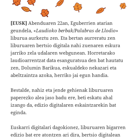
[EUSK]
Abenduaren 22an, Eguberrien atarian
geundela, «
Laudioko berbak/Palabras de Llodio
»
liburua aurkeztu zen. Eta bertan aurreratu zen
liburuaren bertsio digitala nahi zuenaren eskura
jarriko zela udalaren webgunean. Horretarako
laudioarrentzat data esanguratsua den bat hautatu
zen, Dolumin Barikua, eskualdeko nekazari eta
abeltzaintza azoka, herriko jai egun handia.
Bestalde, nahiz eta jende gehienak liburuaren
paperezko alea jaso badu ere, beti eskatu ahal
izango da, edizio digitalaren eskaintzarekin bat
eginda.
Euskarri digitalari dagokionez, liburuaren bigarren
edizio bat ere atontzen ari dira, bertsio digitalean