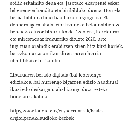
soilik eskainiko dena eta, jasotako ekarpenei esker,
lehenengoa handitu eta biribilduko duena. Horrela,
berba-bilduma bitxi hau burutu egingo da. Eta
denbora igaro ahala, etorkizuneko belaunaldientzat
benetako altxor bihurtuko da. Izan ere, harriduraz
eta miresmenaz irakurriko dituzte 2020. urte
inguruan oraindik erabiltzen ziren hitz bitxi horiek,
berezko nortasun-ikur diren euren herria
identifikatzeko: Laudio.
Liburuaren bertsio digitala (bai lehenengo
ediziokoa, bai hurrengo bigarren edizio handitua)
ikusi edo deskargatu ahal izango duzu esteka
honetan sakatuta:
http://www.laudio.eus/eu/herritarrak/beste-
argitalpenak/laudioko-berbak