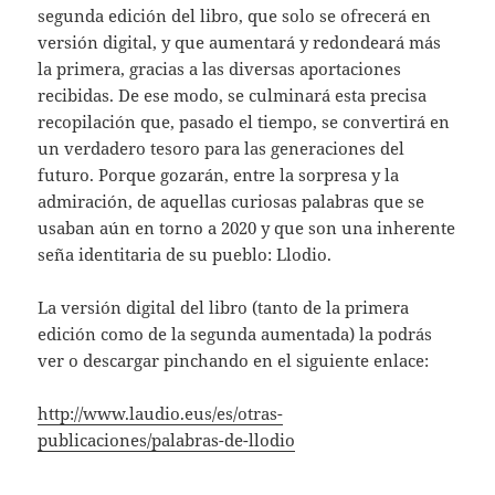
segunda edición del libro, que solo se ofrecerá en
versión digital, y que aumentará y redondeará más
la primera, gracias a las diversas aportaciones
recibidas. De ese modo, se culminará esta precisa
recopilación que, pasado el tiempo, se convertirá en
un verdadero tesoro para las generaciones del
futuro. Porque gozarán, entre la sorpresa y la
admiración, de aquellas curiosas palabras que se
usaban aún en torno a 2020 y que son una inherente
seña identitaria de su pueblo: Llodio.
La versión digital del libro (tanto de la primera
edición como de la segunda aumentada) la podrás
ver o descargar pinchando en el siguiente enlace:
http://www.laudio.eus/es/otras-
publicaciones/palabras-de-llodio