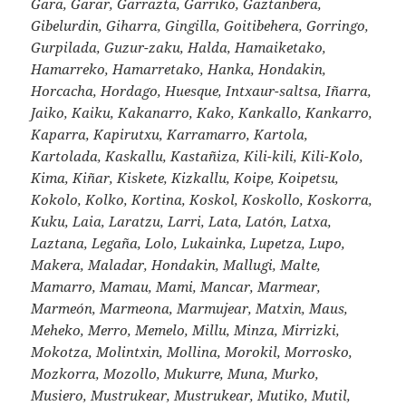
Gara, Garar, Garrazta, Garriko, Gaztanbera,
Gibelurdin, Giharra, Gingilla, Goitibehera, Gorringo,
Gurpilada, Guzur-zaku, Halda, Hamaiketako,
Hamarreko, Hamarretako, Hanka, Hondakin,
Horcacha, Hordago, Huesque, Intxaur-saltsa, Iñarra,
Jaiko, Kaiku, Kakanarro, Kako, Kankallo, Kankarro,
Kaparra, Kapirutxu, Karramarro, Kartola,
Kartolada, Kaskallu, Kastañiza, Kili-kili, Kili-Kolo,
Kima, Kiñar, Kiskete, Kizkallu, Koipe, Koipetsu,
Kokolo, Kolko, Kortina, Koskol, Koskollo, Koskorra,
Kuku, Laia, Laratzu, Larri, Lata, Latón, Latxa,
Laztana, Legaña, Lolo, Lukainka, Lupetza, Lupo,
Makera, Maladar, Hondakin, Mallugi, Malte,
Mamarro, Mamau, Mami, Mancar, Marmear,
Marmeón, Marmeona, Marmujear, Matxin, Maus,
Meheko, Merro, Memelo, Millu, Minza, Mirrizki,
Mokotza, Molintxin, Mollina, Morokil, Morrosko,
Mozkorra, Mozollo, Mukurre, Muna, Murko,
Musiero, Mustrukear, Mustrukear, Mutiko, Mutil,