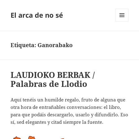
El arca de no sé
MENÚ
Y
WIDGETS
Etiqueta:
Ganorabako
LAUDIOKO BERBAK /
Palabras de Llodio
Aquí tenéis un humilde regalo, fruto de alguna que
otra hora de entrañables conversaciones: el libro,
para que podáis descargarlo, usarlo y difundirlo. Eso
sí, sed elegantes y citad siempre la fuente.