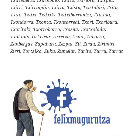
Txirri, Txirrinplin, Txirta, Txistu, Txistulari, Txita,
Txito, Txitxi, Txitxiki, Txitxiburruntzi, Txitxiki,
Txondorra, Txonta, Txontarreal, Txori, Txoriburu,
Txoritoki, Txorroborro, Txosna, Txotxolada,
Txotxolo, Urkelear, Urretxa, Usiar, Zaborra,
Zanbergas, Zapaburu, Zezpal, Zil, Zirau, Zirimiri,
Zirri, Zortziko, Zuku, Zumelar, Zurito, Zurru, Zurrut