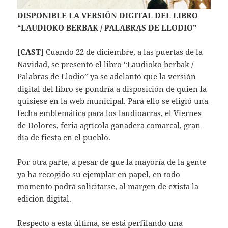
DISPONIBLE LA VERSIÓN DIGITAL DEL LIBRO
“LAUDIOKO BERBAK / PALABRAS DE LLODIO”
[CAST]
Cuando 22 de diciembre, a las puertas de la
Navidad, se presentó el libro “Laudioko berbak /
Palabras de Llodio” ya se adelantó que la versión
digital del libro se pondría a disposición de quien la
quisiese en la web municipal. Para ello se eligió una
fecha emblemática para los laudioarras, el Viernes
de Dolores, feria agrícola ganadera comarcal, gran
día de fiesta en el pueblo.
Por otra parte, a pesar de que la mayoría de la gente
ya ha recogido su ejemplar en papel, en todo
momento podrá solicitarse, al margen de exista la
edición digital.
Respecto a esta última, se está perfilando una