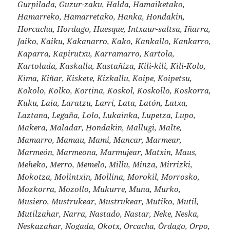
Gurpilada, Guzur-zaku, Halda, Hamaiketako,
Hamarreko, Hamarretako, Hanka, Hondakin,
Horcacha, Hordago, Huesque, Intxaur-saltsa, Iñarra,
Jaiko, Kaiku, Kakanarro, Kako, Kankallo, Kankarro,
Kaparra, Kapirutxu, Karramarro, Kartola,
Kartolada, Kaskallu, Kastañiza, Kili-kili, Kili-Kolo,
Kima, Kiñar, Kiskete, Kizkallu, Koipe, Koipetsu,
Kokolo, Kolko, Kortina, Koskol, Koskollo, Koskorra,
Kuku, Laia, Laratzu, Larri, Lata, Latón, Latxa,
Laztana, Legaña, Lolo, Lukainka, Lupetza, Lupo,
Makera, Maladar, Hondakin, Mallugi, Malte,
Mamarro, Mamau, Mami, Mancar, Marmear,
Marmeón, Marmeona, Marmujear, Matxin, Maus,
Meheko, Merro, Memelo, Millu, Minza, Mirrizki,
Mokotza, Molintxin, Mollina, Morokil, Morrosko,
Mozkorra, Mozollo, Mukurre, Muna, Murko,
Musiero, Mustrukear, Mustrukear, Mutiko, Mutil,
Mutilzahar, Narra, Nastado, Nastar, Neke, Neska,
Neskazahar, Nogada, Okotx, Orcacha, Órdago, Orpo,