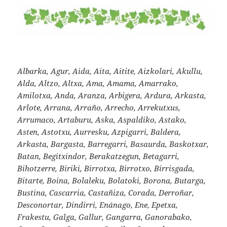
Albarka, Agur, Aida, Aita, Aitite, Aizkolari, Akullu,
Alda, Altzo, Altxa, Ama, Amama, Amarrako,
Amilotxa, Anda, Aranza, Arbigera, Ardura, Arkasta,
Arlote, Arrana, Arraño, Arrecho, Arrekutxus,
Arrumaco, Artaburu, Aska, Aspaldiko, Astako,
Asten, Astotxu, Aurresku, Azpigarri, Baldera,
Arkasta, Bargasta, Barregarri, Basaurda, Baskotxar,
Batan, Begitxindor, Berakatzegun, Betagarri,
Bihotzerre, Biriki, Birrotxa, Birrotxo, Birrisgada,
Bitarte, Boina, Bolaleku, Bolatoki, Borona, Butarga,
Bustina, Cascarria, Castañiza, Corada, Derroñar,
Desconortar, Dindirri, Enánago, Ene, Epetxa,
Frakestu, Galga, Gallur, Gangarra, Ganorabako,