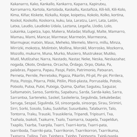
Kakanarro
,
Kako
,
Kankallo
,
Kankarro
,
Kaparra
,
Kapirutxu
,
Karramarro
,
Kartola
,
Kartolada
,
Kaskallu
,
Kastañiza
,
Kili-kili
,
Kili-Kolo
,
Kima
,
Kiñar
,
Kiskete
,
Kizkallu
,
Koipe
,
koipetsu
,
Kokolo
,
Kolko
,
kortina
,
Koskol
,
Koskollo
,
Koskorra
,
kuku
,
laia
,
Laratzu
,
Larri
,
Lata
,
Latón
,
Latxa
,
Laudio
,
Laudioko Udala
,
Laztana
,
Legaña
,
Llodio
,
Lolo
,
Lukainka
,
Lupetza
,
lupo
,
Makera
,
Maladar
,
Mallugi
,
Malte
,
Mamarro
,
Mamau
,
Mami
,
Mancar
,
Marmear
,
Marmeón
,
Marmeona
,
Marmujear
,
matxin
,
Maus
,
Meheko
,
Memelo
,
Merro
,
millu
,
Minza
,
Mirrizki
,
mokotza
,
Molintxin
,
Mollina
,
Morokil
,
Morrosko
,
Mozkorra
,
Mozollo
,
mukurre
,
Muna
,
Murko
,
Musiero
,
Mustrukear
,
Mutiko
,
Mutil
,
Mutilzahar
,
Narra
,
Nastado
,
Nastar
,
Neke
,
Neska
,
Neskazahar
,
nogada
,
Okotx
,
Ondarea
,
Orcacha
,
Órdago
,
Orpo
,
Otaka
,
Pa
,
palabras
,
Paparra
,
Papau
,
Paspi
,
Patin
,
Patrimonio
,
Patxaran
,
Perneta
,
Pernile
,
Perretxiko
,
Pigaza
,
Pikarlin
,
Pil-pil
,
Pir-pir
,
Pirrilera
,
Pista
,
Pistojo
,
Pitarra
,
Pitiki
,
Pitilin
,
Plisti-plasta
,
Porrusalda
,
Potolo
,
Potxolo
,
Putxa
,
Putxi
,
Putxiga
,
Quima
,
Quiñar
,
Sagutxu
,
Saguzar
,
Saltamatxin
,
Sanso
,
Santiritu
,
Sapaburu
,
Sarda
,
Sarda-kako
,
Sarra
,
Sarrantxa
,
Sarteneko
,
Saskel
,
Saskeleria
,
Segulinda
,
Sekulebedar
,
Seruga
,
Sespal
,
Sigulinda
,
Sil
,
sinsorgada
,
sinsorgo
,
Sirau
,
Sirimiri
,
Sirri
,
Sorki
,
Sosolo
,
Suku
,
Suskiñar
,
Susunbako
,
Talaburrin
,
Talo
,
Tontorra
,
Traku
,
Trauski
,
Trauskileria
,
Tripandi
,
Tripisurri
,
Txa
,
Txahala
,
txakoli
,
Txakurre
,
Txalo
,
Txamarra
,
txapela
,
Txapeldun
,
Txapilo
,
Txarba
,
Txarpila
,
Txarri
,
Txarri-korta
,
Txarri-pata
,
txarriboda
,
Txarriki-pata
,
Txarrikoron
,
Txarrikorron
,
Txarrikuma
,
Txatarra
,
Txilina
,
Txin
,
Txinbera
,
Txinbo
,
Txintxorta
,
Txipli-txapla
,