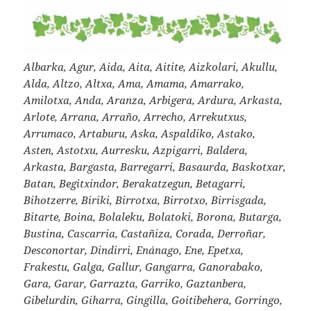
Albarka, Agur, Aida, Aita, Aitite, Aizkolari, Akullu,
Alda, Altzo, Altxa, Ama, Amama, Amarrako,
Amilotxa, Anda, Aranza, Arbigera, Ardura, Arkasta,
Arlote, Arrana, Arraño, Arrecho, Arrekutxus,
Arrumaco, Artaburu, Aska, Aspaldiko, Astako,
Asten, Astotxu, Aurresku, Azpigarri, Baldera,
Arkasta, Bargasta, Barregarri, Basaurda, Baskotxar,
Batan, Begitxindor, Berakatzegun, Betagarri,
Bihotzerre, Biriki, Birrotxa, Birrotxo, Birrisgada,
Bitarte, Boina, Bolaleku, Bolatoki, Borona, Butarga,
Bustina, Cascarria, Castañiza, Corada, Derroñar,
Desconortar, Dindirri, Enánago, Ene, Epetxa,
Frakestu, Galga, Gallur, Gangarra, Ganorabako,
Gara, Garar, Garrazta, Garriko, Gaztanbera,
Gibelurdin, Giharra, Gingilla, Goitibehera, Gorringo,