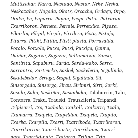
Mutilzahar, Narra, Nastado, Nastar, Neke, Neska,
Neskazahar, Nogada, Okotx, Orcacha, Órdago, Orpo,
Otaka, Pa, Paparra, Papau, Paspi, Patin, Patxaran,
Txarrikoron, Perneta, Pernile, Perretxiko, Pigaza,
Pikarlin, Pil-pil, Pir-pir, Pirrilera, Pista, Pistojo,
Pitarra, Pitiki, Pitilin, Plisti-plasta, Porrusalda,
Potolo, Potxolo, Putxa, Putxi, Putxiga, Quima,
Quiñar, Sagutxu, Saguzar, Saltamatxin, Sanso,
Santiritu, Sapaburu, Sarda, Sarda-kako, Sarra,
Sarrantxa, Sarteneko, Saskel, Saskeleria, Segulinda,
Sekulebedar, Seruga, Sespal, Sigulinda, Sil,
Sinsorgada, Sinsorgo, Sirau, Sirimiri, Sirri, Sorki,
Sosolo, Suku, Suskiñar, Susunbako,
Talaburrin, Talo,
Tontorra, Traku, Trauski, Trauskileria, Tripandi,
Tripisurri, Txa, Txahala, Txakoli, Txakurre, Txalo,
Txamarra, Txapela, Txapeldun, Txapela, Txapilo,
Txarba, Txarpila, Txarri, Txarriboda, Txarrikoron,
Txarrikorron, Txarri-korta, Txarrikuma, Txarri-
pata, Txarriki-pata, Txatarra, Txilina, Txin,