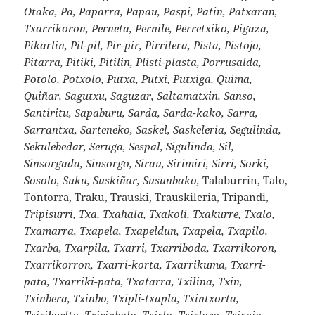
Otaka, Pa, Paparra, Papau, Paspi, Patin, Patxaran,
Txarrikoron, Perneta, Pernile, Perretxiko, Pigaza,
Pikarlin, Pil-pil, Pir-pir, Pirrilera, Pista, Pistojo,
Pitarra, Pitiki, Pitilin, Plisti-plasta, Porrusalda,
Potolo, Potxolo, Putxa, Putxi, Putxiga, Quima,
Quiñar, Sagutxu, Saguzar, Saltamatxin, Sanso,
Santiritu, Sapaburu, Sarda, Sarda-kako, Sarra,
Sarrantxa, Sarteneko, Saskel, Saskeleria, Segulinda,
Sekulebedar, Seruga, Sespal, Sigulinda, Sil,
Sinsorgada, Sinsorgo, Sirau, Sirimiri, Sirri, Sorki,
Sosolo, Suku, Suskiñar, Susunbako,
Talaburrin, Talo,
Tontorra, Traku, Trauski, Trauskileria, Tripandi,
Tripisurri, Txa, Txahala, Txakoli, Txakurre, Txalo,
Txamarra, Txapela, Txapeldun, Txapela, Txapilo,
Txarba, Txarpila, Txarri, Txarriboda, Txarrikoron,
Txarrikorron, Txarri-korta, Txarrikuma, Txarri-
pata, Txarriki-pata, Txatarra, Txilina, Txin,
Txinbera, Txinbo, Txipli-txapla, Txintxorta,
Txiribuelta, Txirinbolo, Txirlo, Txirlora, Txirpia,