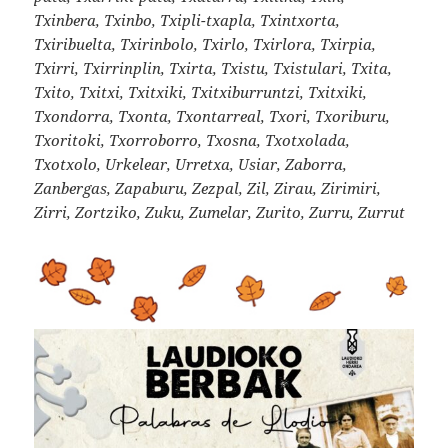
Txinbera, Txinbo, Txipli-txapla, Txintxorta,
Txiribuelta, Txirinbolo, Txirlo, Txirlora, Txirpia,
Txirri, Txirrinplin, Txirta, Txistu, Txistulari, Txita,
Txito, Txitxi, Txitxiki, Txitxiburruntzi, Txitxiki,
Txondorra, Txonta, Txontarreal, Txori, Txoriburu,
Txoritoki, Txorroborro, Txosna, Txotxolada,
Txotxolo, Urkelear, Urretxa, Usiar, Zaborra,
Zanbergas, Zapaburu, Zezpal, Zil, Zirau, Zirimiri,
Zirri, Zortziko, Zuku, Zumelar, Zurito, Zurru, Zurrut