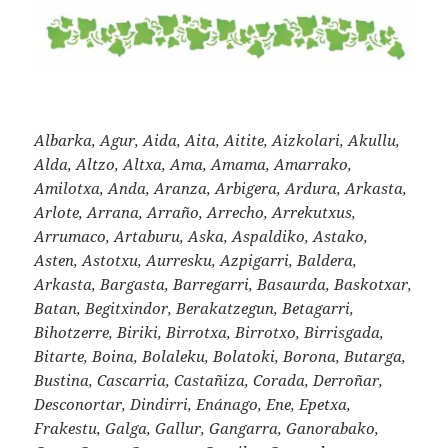
Albarka, Agur, Aida, Aita, Aitite, Aizkolari, Akullu,
Alda, Altzo, Altxa, Ama, Amama, Amarrako,
Amilotxa, Anda, Aranza, Arbigera, Ardura, Arkasta,
Arlote, Arrana, Arraño, Arrecho, Arrekutxus,
Arrumaco, Artaburu, Aska, Aspaldiko, Astako,
Asten, Astotxu, Aurresku, Azpigarri, Baldera,
Arkasta, Bargasta, Barregarri, Basaurda, Baskotxar,
Batan, Begitxindor, Berakatzegun, Betagarri,
Bihotzerre, Biriki, Birrotxa, Birrotxo, Birrisgada,
Bitarte, Boina, Bolaleku, Bolatoki, Borona, Butarga,
Bustina, Cascarria, Castañiza, Corada, Derroñar,
Desconortar, Dindirri, Enánago, Ene, Epetxa,
Frakestu, Galga, Gallur, Gangarra, Ganorabako,