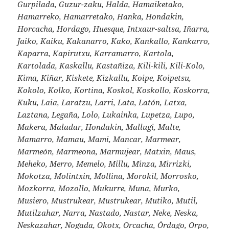
Gurpilada, Guzur-zaku, Halda, Hamaiketako,
Hamarreko, Hamarretako, Hanka, Hondakin,
Horcacha, Hordago, Huesque, Intxaur-saltsa, Iñarra,
Jaiko, Kaiku, Kakanarro, Kako, Kankallo, Kankarro,
Kaparra, Kapirutxu, Karramarro, Kartola,
Kartolada, Kaskallu, Kastañiza, Kili-kili, Kili-Kolo,
Kima, Kiñar, Kiskete, Kizkallu, Koipe, Koipetsu,
Kokolo, Kolko, Kortina, Koskol, Koskollo, Koskorra,
Kuku, Laia, Laratzu, Larri, Lata, Latón, Latxa,
Laztana, Legaña, Lolo, Lukainka, Lupetza, Lupo,
Makera, Maladar, Hondakin, Mallugi, Malte,
Mamarro, Mamau, Mami, Mancar, Marmear,
Marmeón, Marmeona, Marmujear, Matxin, Maus,
Meheko, Merro, Memelo, Millu, Minza, Mirrizki,
Mokotza, Molintxin, Mollina, Morokil, Morrosko,
Mozkorra, Mozollo, Mukurre, Muna, Murko,
Musiero, Mustrukear, Mustrukear, Mutiko, Mutil,
Mutilzahar, Narra, Nastado, Nastar, Neke, Neska,
Neskazahar, Nogada, Okotx, Orcacha, Órdago, Orpo,