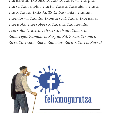
Txirri, Txirrinplin, Txirta, Txistu, Txistulari, Txita,
Txito, Txitxi, Txitxiki, Txitxiburruntzi, Txitxiki,
Txondorra, Txonta, Txontarreal, Txori, Txoriburu,
Txoritoki, Txorroborro, Txosna, Txotxolada,
Txotxolo, Urkelear, Urretxa, Usiar, Zaborra,
Zanbergas, Zapaburu, Zezpal, Zil, Zirau, Zirimiri,
Zirri, Zortziko, Zuku, Zumelar, Zurito, Zurru, Zurrut