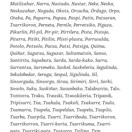
Mutilzahar, Narra, Nastado, Nastar, Neke, Neska,
Neskazahar, Nogada, Okotx, Orcacha, Órdago, Orpo,
Otaka, Pa, Paparra, Papau, Paspi, Patin, Patxaran,
Txarrikoron, Perneta, Pernile, Perretxiko, Pigaza,
Pikarlin, Pil-pil, Pir-pir, Pirrilera, Pista, Pistojo,
Pitarra, Pitiki, Pitilin, Plisti-plasta, Porrusalda,
Potolo, Potxolo, Putxa, Putxi, Putxiga, Quima,
Quiñar, Sagutxu, Saguzar, Saltamatxin, Sanso,
Santiritu, Sapaburu, Sarda, Sarda-kako, Sarra,
Sarrantxa, Sarteneko, Saskel, Saskeleria, Segulinda,
Sekulebedar, Seruga, Sespal, Sigulinda, Sil,
Sinsorgada, Sinsorgo, Sirau, Sirimiri, Sirri, Sorki,
Sosolo, Suku, Suskiñar, Susunbako,
Talaburrin, Talo,
Tontorra, Traku, Trauski, Trauskileria, Tripandi,
Tripisurri, Txa, Txahala, Txakoli, Txakurre, Txalo,
Txamarra, Txapela, Txapeldun, Txapela, Txapilo,
Txarba, Txarpila, Txarri, Txarriboda, Txarrikoron,
Txarrikorron, Txarri-korta, Txarrikuma, Txarri-
pata, Txarriki-pata, Txatarra, Txilina, Txin,