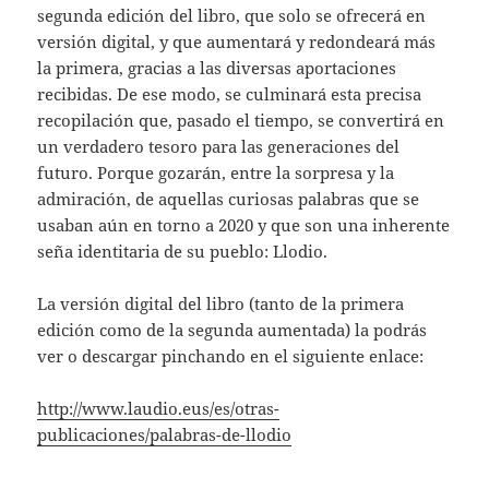
segunda edición del libro, que solo se ofrecerá en
versión digital, y que aumentará y redondeará más
la primera, gracias a las diversas aportaciones
recibidas. De ese modo, se culminará esta precisa
recopilación que, pasado el tiempo, se convertirá en
un verdadero tesoro para las generaciones del
futuro. Porque gozarán, entre la sorpresa y la
admiración, de aquellas curiosas palabras que se
usaban aún en torno a 2020 y que son una inherente
seña identitaria de su pueblo: Llodio.
La versión digital del libro (tanto de la primera
edición como de la segunda aumentada) la podrás
ver o descargar pinchando en el siguiente enlace:
http://www.laudio.eus/es/otras-
publicaciones/palabras-de-llodio