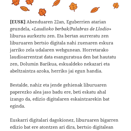
[EUSK]
Abenduaren 22an, Eguberrien atarian
geundela, «
Laudioko berbak/Palabras de Llodio
»
liburua aurkeztu zen. Eta bertan aurreratu zen
liburuaren bertsio digitala nahi zuenaren eskura
jarriko zela udalaren webgunean. Horretarako
laudioarrentzat data esanguratsua den bat hautatu
zen, Dolumin Barikua, eskualdeko nekazari eta
abeltzaintza azoka, herriko jai egun handia.
Bestalde, nahiz eta jende gehienak liburuaren
paperezko alea jaso badu ere, beti eskatu ahal
izango da, edizio digitalaren eskaintzarekin bat
eginda.
Euskarri digitalari dagokionez, liburuaren bigarren
edizio bat ere atontzen ari dira, bertsio digitalean