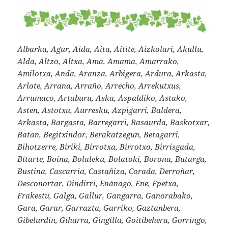
Albarka, Agur, Aida, Aita, Aitite, Aizkolari, Akullu,
Alda, Altzo, Altxa, Ama, Amama, Amarrako,
Amilotxa, Anda, Aranza, Arbigera, Ardura, Arkasta,
Arlote, Arrana, Arraño, Arrecho, Arrekutxus,
Arrumaco, Artaburu, Aska, Aspaldiko, Astako,
Asten, Astotxu, Aurresku, Azpigarri, Baldera,
Arkasta, Bargasta, Barregarri, Basaurda, Baskotxar,
Batan, Begitxindor, Berakatzegun, Betagarri,
Bihotzerre, Biriki, Birrotxa, Birrotxo, Birrisgada,
Bitarte, Boina, Bolaleku, Bolatoki, Borona, Butarga,
Bustina, Cascarria, Castañiza, Corada, Derroñar,
Desconortar, Dindirri, Enánago, Ene, Epetxa,
Frakestu, Galga, Gallur, Gangarra, Ganorabako,
Gara, Garar, Garrazta, Garriko, Gaztanbera,
Gibelurdin, Giharra, Gingilla, Goitibehera, Gorringo,