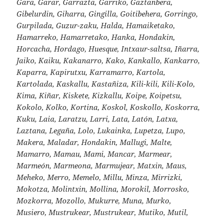
Gara, Garar, Garrazta, Garriko, Gaztanbera,
Gibelurdin, Giharra, Gingilla, Goitibehera, Gorringo,
Gurpilada, Guzur-zaku, Halda, Hamaiketako,
Hamarreko, Hamarretako, Hanka, Hondakin,
Horcacha, Hordago, Huesque, Intxaur-saltsa, Iñarra,
Jaiko, Kaiku, Kakanarro, Kako, Kankallo, Kankarro,
Kaparra, Kapirutxu, Karramarro, Kartola,
Kartolada, Kaskallu, Kastañiza, Kili-kili, Kili-Kolo,
Kima, Kiñar, Kiskete, Kizkallu, Koipe, Koipetsu,
Kokolo, Kolko, Kortina, Koskol, Koskollo, Koskorra,
Kuku, Laia, Laratzu, Larri, Lata, Latón, Latxa,
Laztana, Legaña, Lolo, Lukainka, Lupetza, Lupo,
Makera, Maladar, Hondakin, Mallugi, Malte,
Mamarro, Mamau, Mami, Mancar, Marmear,
Marmeón, Marmeona, Marmujear, Matxin, Maus,
Meheko, Merro, Memelo, Millu, Minza, Mirrizki,
Mokotza, Molintxin, Mollina, Morokil, Morrosko,
Mozkorra, Mozollo, Mukurre, Muna, Murko,
Musiero, Mustrukear, Mustrukear, Mutiko, Mutil,