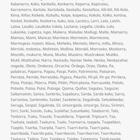
Kakanarro
,
Kako
,
Kankallo
,
Kankarro
,
Kaparra
,
Kapirutxu
,
Karramarro
,
Kartola
,
Kartolada
,
Kaskallu
,
Kastañiza
,
Kili-kili
,
Kili-Kolo
,
Kima
,
Kiñar
,
Kiskete
,
Kizkallu
,
Koipe
,
koipetsu
,
Kokolo
,
Kolko
,
kortina
,
Koskol
,
Koskollo
,
Koskorra
,
kuku
,
laia
,
Laratzu
,
Larri
,
Lata
,
Latón
,
Latxa
,
Laudio
,
Laudioko Udala
,
Laztana
,
Legaña
,
Llodio
,
Lolo
,
Lukainka
,
Lupetza
,
lupo
,
Makera
,
Maladar
,
Mallugi
,
Malte
,
Mamarro
,
Mamau
,
Mami
,
Mancar
,
Marmear
,
Marmeón
,
Marmeona
,
Marmujear
,
matxin
,
Maus
,
Meheko
,
Memelo
,
Merro
,
millu
,
Minza
,
Mirrizki
,
mokotza
,
Molintxin
,
Mollina
,
Morokil
,
Morrosko
,
Mozkorra
,
Mozollo
,
mukurre
,
Muna
,
Murko
,
Musiero
,
Mustrukear
,
Mutiko
,
Mutil
,
Mutilzahar
,
Narra
,
Nastado
,
Nastar
,
Neke
,
Neska
,
Neskazahar
,
nogada
,
Okotx
,
Ondarea
,
Orcacha
,
Órdago
,
Orpo
,
Otaka
,
Pa
,
palabras
,
Paparra
,
Papau
,
Paspi
,
Patin
,
Patrimonio
,
Patxaran
,
Perneta
,
Pernile
,
Perretxiko
,
Pigaza
,
Pikarlin
,
Pil-pil
,
Pir-pir
,
Pirrilera
,
Pista
,
Pistojo
,
Pitarra
,
Pitiki
,
Pitilin
,
Plisti-plasta
,
Porrusalda
,
Potolo
,
Potxolo
,
Putxa
,
Putxi
,
Putxiga
,
Quima
,
Quiñar
,
Sagutxu
,
Saguzar
,
Saltamatxin
,
Sanso
,
Santiritu
,
Sapaburu
,
Sarda
,
Sarda-kako
,
Sarra
,
Sarrantxa
,
Sarteneko
,
Saskel
,
Saskeleria
,
Segulinda
,
Sekulebedar
,
Seruga
,
Sespal
,
Sigulinda
,
Sil
,
sinsorgada
,
sinsorgo
,
Sirau
,
Sirimiri
,
Sirri
,
Sorki
,
Sosolo
,
Suku
,
Suskiñar
,
Susunbako
,
Talaburrin
,
Talo
,
Tontorra
,
Traku
,
Trauski
,
Trauskileria
,
Tripandi
,
Tripisurri
,
Txa
,
Txahala
,
txakoli
,
Txakurre
,
Txalo
,
Txamarra
,
txapela
,
Txapeldun
,
Txapilo
,
Txarba
,
Txarpila
,
Txarri
,
Txarri-korta
,
Txarri-pata
,
txarriboda
,
Txarriki-pata
,
Txarrikoron
,
Txarrikorron
,
Txarrikuma
,
Txatarra
,
Txilina
,
Txin
,
Txinbera
,
Txinbo
,
Txintxorta
,
Txipli-txapla
,