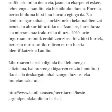
soilik eskainiko dena eta, jasotako ekarpenei esker,
lehenengoa handitu eta biribilduko duena. Horrela,
berba-bilduma bitxi hau burutu egingo da. Eta
denbora igaro ahala, etorkizuneko belaunaldientzat
benetako altxor bihurtuko da. Izan ere, harriduraz
eta miresmenaz irakurriko dituzte 2020. urte
inguruan oraindik erabiltzen ziren hitz bitxi horiek,
berezko nortasun-ikur diren euren herria
identifikatzeko: Laudio.
Liburuaren bertsio digitala (bai lehenengo
ediziokoa, bai hurrengo bigarren edizio handitua)
ikusi edo deskargatu ahal izango duzu esteka
honetan sakatuta:
http://www.laudio.eus/eu/herritarrak/beste-
argitalpenak/laudioko-berbak