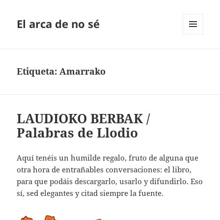
El arca de no sé
MENÚ
Y
WIDGETS
Etiqueta:
Amarrako
LAUDIOKO BERBAK /
Palabras de Llodio
Aquí tenéis un humilde regalo, fruto de alguna que
otra hora de entrañables conversaciones: el libro,
para que podáis descargarlo, usarlo y difundirlo. Eso
sí, sed elegantes y citad siempre la fuente.