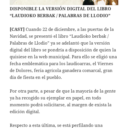
DISPONIBLE LA VERSIÓN DIGITAL DEL LIBRO
“LAUDIOKO BERBAK / PALABRAS DE LLODIO”
[CAST]
Cuando 22 de diciembre, a las puertas de la
Navidad, se presentó el libro “Laudioko berbak /
Palabras de Llodio” ya se adelantó que la versión
digital del libro se pondría a disposición de quien la
quisiese en la web municipal. Para ello se eligió una
fecha emblemática para los laudioarras, el Viernes
de Dolores, feria agrícola ganadera comarcal, gran
día de fiesta en el pueblo.
Por otra parte, a pesar de que la mayoría de la gente
ya ha recogido su ejemplar en papel, en todo
momento podrá solicitarse, al margen de exista la
edición digital.
Respecto a esta última, se está perfilando una