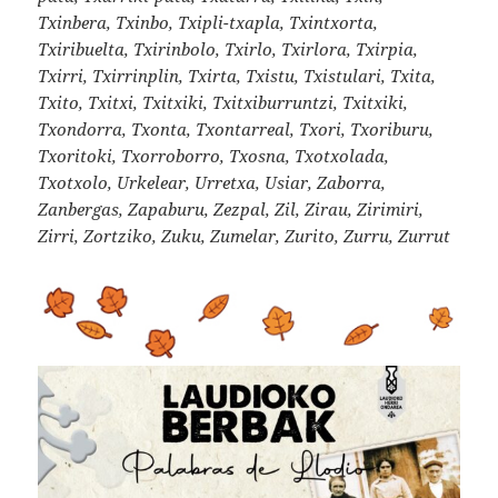
Txinbera, Txinbo, Txipli-txapla, Txintxorta,
Txiribuelta, Txirinbolo, Txirlo, Txirlora, Txirpia,
Txirri, Txirrinplin, Txirta, Txistu, Txistulari, Txita,
Txito, Txitxi, Txitxiki, Txitxiburruntzi, Txitxiki,
Txondorra, Txonta, Txontarreal, Txori, Txoriburu,
Txoritoki, Txorroborro, Txosna, Txotxolada,
Txotxolo, Urkelear, Urretxa, Usiar, Zaborra,
Zanbergas, Zapaburu, Zezpal, Zil, Zirau, Zirimiri,
Zirri, Zortziko, Zuku, Zumelar, Zurito, Zurru, Zurrut