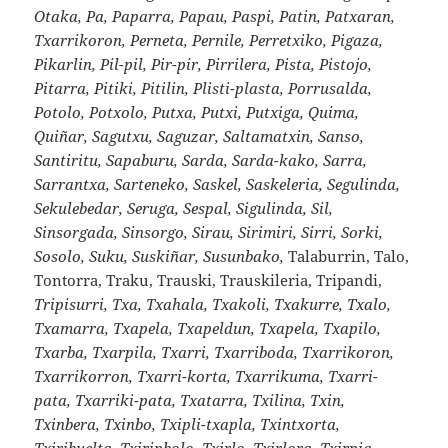
Otaka, Pa, Paparra, Papau, Paspi, Patin, Patxaran,
Txarrikoron, Perneta, Pernile, Perretxiko, Pigaza,
Pikarlin, Pil-pil, Pir-pir, Pirrilera, Pista, Pistojo,
Pitarra, Pitiki, Pitilin, Plisti-plasta, Porrusalda,
Potolo, Potxolo, Putxa, Putxi, Putxiga, Quima,
Quiñar, Sagutxu, Saguzar, Saltamatxin, Sanso,
Santiritu, Sapaburu, Sarda, Sarda-kako, Sarra,
Sarrantxa, Sarteneko, Saskel, Saskeleria, Segulinda,
Sekulebedar, Seruga, Sespal, Sigulinda, Sil,
Sinsorgada, Sinsorgo, Sirau, Sirimiri, Sirri, Sorki,
Sosolo, Suku, Suskiñar, Susunbako,
Talaburrin, Talo,
Tontorra, Traku, Trauski, Trauskileria, Tripandi,
Tripisurri, Txa, Txahala, Txakoli, Txakurre, Txalo,
Txamarra, Txapela, Txapeldun, Txapela, Txapilo,
Txarba, Txarpila, Txarri, Txarriboda, Txarrikoron,
Txarrikorron, Txarri-korta, Txarrikuma, Txarri-
pata, Txarriki-pata, Txatarra, Txilina, Txin,
Txinbera, Txinbo, Txipli-txapla, Txintxorta,
Txiribuelta, Txirinbolo, Txirlo, Txirlora, Txirpia,