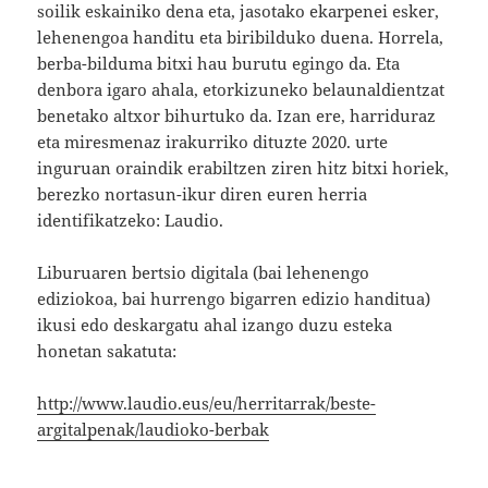
soilik eskainiko dena eta, jasotako ekarpenei esker,
lehenengoa handitu eta biribilduko duena. Horrela,
berba-bilduma bitxi hau burutu egingo da. Eta
denbora igaro ahala, etorkizuneko belaunaldientzat
benetako altxor bihurtuko da. Izan ere, harriduraz
eta miresmenaz irakurriko dituzte 2020. urte
inguruan oraindik erabiltzen ziren hitz bitxi horiek,
berezko nortasun-ikur diren euren herria
identifikatzeko: Laudio.
Liburuaren bertsio digitala (bai lehenengo
ediziokoa, bai hurrengo bigarren edizio handitua)
ikusi edo deskargatu ahal izango duzu esteka
honetan sakatuta:
http://www.laudio.eus/eu/herritarrak/beste-
argitalpenak/laudioko-berbak