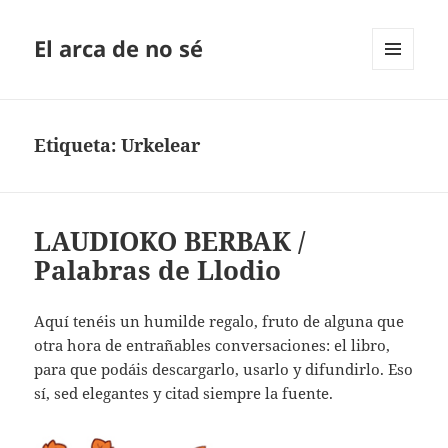
El arca de no sé
MENÚ
Y
WIDGETS
Etiqueta:
Urkelear
LAUDIOKO BERBAK /
Palabras de Llodio
Aquí tenéis un humilde regalo, fruto de alguna que
otra hora de entrañables conversaciones: el libro,
para que podáis descargarlo, usarlo y difundirlo. Eso
sí, sed elegantes y citad siempre la fuente.