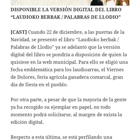
DISPONIBLE LA VERSIÓN DIGITAL DEL LIBRO
“LAUDIOKO BERBAK / PALABRAS DE LLODIO”
[CAST]
Cuando 22 de diciembre, a las puertas de la
Navidad, se presentó el libro “Laudioko berbak /
Palabras de Llodio” ya se adelantó que la versión
digital del libro se pondría a disposición de quien la
quisiese en la web municipal. Para ello se eligió una
fecha emblemática para los laudioarras, el Viernes
de Dolores, feria agrícola ganadera comarcal, gran
día de fiesta en el pueblo.
Por otra parte, a pesar de que la mayoría de la gente
ya ha recogido su ejemplar en papel, en todo
momento podrá solicitarse, al margen de exista la
edición digital.
Respecto a esta última, se está perfilando una