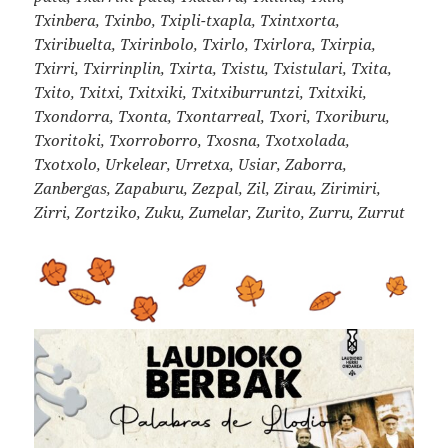
Txinbera, Txinbo, Txipli-txapla, Txintxorta,
Txiribuelta, Txirinbolo, Txirlo, Txirlora, Txirpia,
Txirri, Txirrinplin, Txirta, Txistu, Txistulari, Txita,
Txito, Txitxi, Txitxiki, Txitxiburruntzi, Txitxiki,
Txondorra, Txonta, Txontarreal, Txori, Txoriburu,
Txoritoki, Txorroborro, Txosna, Txotxolada,
Txotxolo, Urkelear, Urretxa, Usiar, Zaborra,
Zanbergas, Zapaburu, Zezpal, Zil, Zirau, Zirimiri,
Zirri, Zortziko, Zuku, Zumelar, Zurito, Zurru, Zurrut