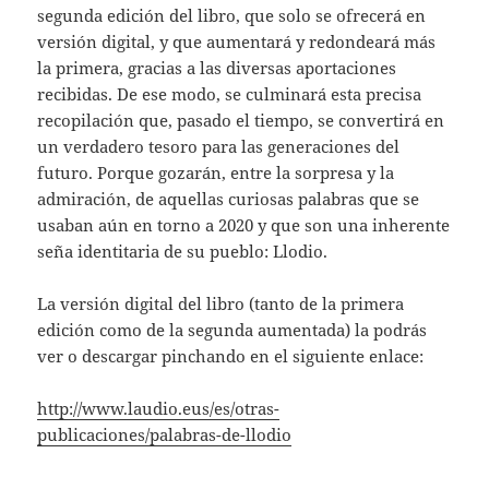
segunda edición del libro, que solo se ofrecerá en
versión digital, y que aumentará y redondeará más
la primera, gracias a las diversas aportaciones
recibidas. De ese modo, se culminará esta precisa
recopilación que, pasado el tiempo, se convertirá en
un verdadero tesoro para las generaciones del
futuro. Porque gozarán, entre la sorpresa y la
admiración, de aquellas curiosas palabras que se
usaban aún en torno a 2020 y que son una inherente
seña identitaria de su pueblo: Llodio.
La versión digital del libro (tanto de la primera
edición como de la segunda aumentada) la podrás
ver o descargar pinchando en el siguiente enlace:
http://www.laudio.eus/es/otras-
publicaciones/palabras-de-llodio