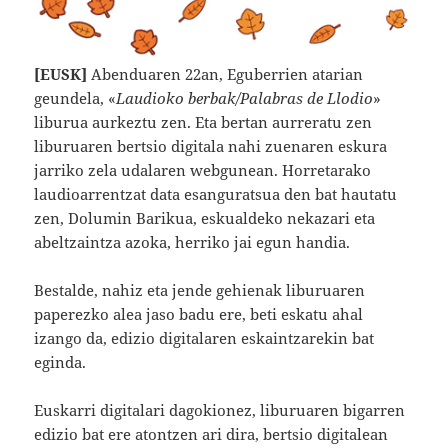
[EUSK]
Abenduaren 22an, Eguberrien atarian
geundela, «
Laudioko berbak/Palabras de Llodio
»
liburua aurkeztu zen. Eta bertan aurreratu zen
liburuaren bertsio digitala nahi zuenaren eskura
jarriko zela udalaren webgunean. Horretarako
laudioarrentzat data esanguratsua den bat hautatu
zen, Dolumin Barikua, eskualdeko nekazari eta
abeltzaintza azoka, herriko jai egun handia.
Bestalde, nahiz eta jende gehienak liburuaren
paperezko alea jaso badu ere, beti eskatu ahal
izango da, edizio digitalaren eskaintzarekin bat
eginda.
Euskarri digitalari dagokionez, liburuaren bigarren
edizio bat ere atontzen ari dira, bertsio digitalean