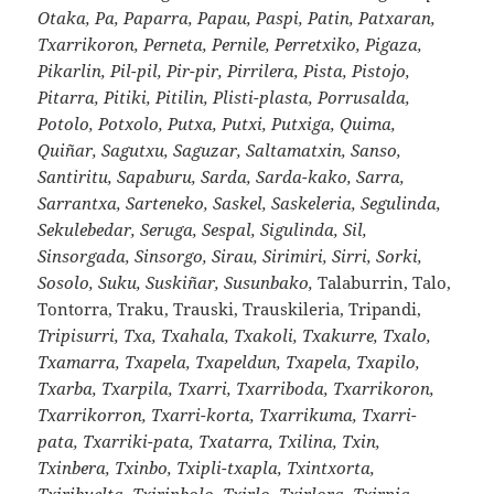
Otaka, Pa, Paparra, Papau, Paspi, Patin, Patxaran,
Txarrikoron, Perneta, Pernile, Perretxiko, Pigaza,
Pikarlin, Pil-pil, Pir-pir, Pirrilera, Pista, Pistojo,
Pitarra, Pitiki, Pitilin, Plisti-plasta, Porrusalda,
Potolo, Potxolo, Putxa, Putxi, Putxiga, Quima,
Quiñar, Sagutxu, Saguzar, Saltamatxin, Sanso,
Santiritu, Sapaburu, Sarda, Sarda-kako, Sarra,
Sarrantxa, Sarteneko, Saskel, Saskeleria, Segulinda,
Sekulebedar, Seruga, Sespal, Sigulinda, Sil,
Sinsorgada, Sinsorgo, Sirau, Sirimiri, Sirri, Sorki,
Sosolo, Suku, Suskiñar, Susunbako,
Talaburrin, Talo,
Tontorra, Traku, Trauski, Trauskileria, Tripandi,
Tripisurri, Txa, Txahala, Txakoli, Txakurre, Txalo,
Txamarra, Txapela, Txapeldun, Txapela, Txapilo,
Txarba, Txarpila, Txarri, Txarriboda, Txarrikoron,
Txarrikorron, Txarri-korta, Txarrikuma, Txarri-
pata, Txarriki-pata, Txatarra, Txilina, Txin,
Txinbera, Txinbo, Txipli-txapla, Txintxorta,
Txiribuelta, Txirinbolo, Txirlo, Txirlora, Txirpia,