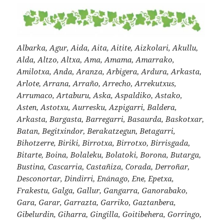
Albarka, Agur, Aida, Aita, Aitite, Aizkolari, Akullu,
Alda, Altzo, Altxa, Ama, Amama, Amarrako,
Amilotxa, Anda, Aranza, Arbigera, Ardura, Arkasta,
Arlote, Arrana, Arraño, Arrecho, Arrekutxus,
Arrumaco, Artaburu, Aska, Aspaldiko, Astako,
Asten, Astotxu, Aurresku, Azpigarri, Baldera,
Arkasta, Bargasta, Barregarri, Basaurda, Baskotxar,
Batan, Begitxindor, Berakatzegun, Betagarri,
Bihotzerre, Biriki, Birrotxa, Birrotxo, Birrisgada,
Bitarte, Boina, Bolaleku, Bolatoki, Borona, Butarga,
Bustina, Cascarria, Castañiza, Corada, Derroñar,
Desconortar, Dindirri, Enánago, Ene, Epetxa,
Frakestu, Galga, Gallur, Gangarra, Ganorabako,
Gara, Garar, Garrazta, Garriko, Gaztanbera,
Gibelurdin, Giharra, Gingilla, Goitibehera, Gorringo,