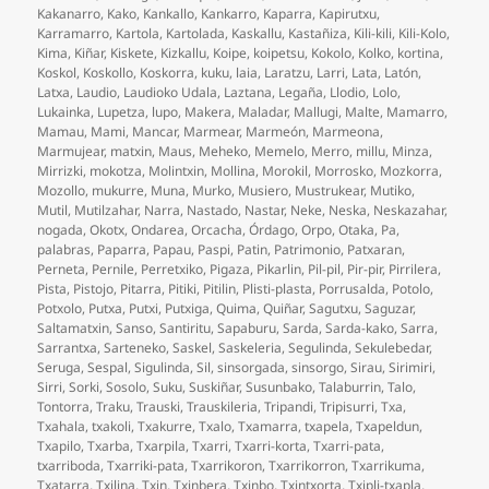
Kakanarro
,
Kako
,
Kankallo
,
Kankarro
,
Kaparra
,
Kapirutxu
,
Karramarro
,
Kartola
,
Kartolada
,
Kaskallu
,
Kastañiza
,
Kili-kili
,
Kili-Kolo
,
Kima
,
Kiñar
,
Kiskete
,
Kizkallu
,
Koipe
,
koipetsu
,
Kokolo
,
Kolko
,
kortina
,
Koskol
,
Koskollo
,
Koskorra
,
kuku
,
laia
,
Laratzu
,
Larri
,
Lata
,
Latón
,
Latxa
,
Laudio
,
Laudioko Udala
,
Laztana
,
Legaña
,
Llodio
,
Lolo
,
Lukainka
,
Lupetza
,
lupo
,
Makera
,
Maladar
,
Mallugi
,
Malte
,
Mamarro
,
Mamau
,
Mami
,
Mancar
,
Marmear
,
Marmeón
,
Marmeona
,
Marmujear
,
matxin
,
Maus
,
Meheko
,
Memelo
,
Merro
,
millu
,
Minza
,
Mirrizki
,
mokotza
,
Molintxin
,
Mollina
,
Morokil
,
Morrosko
,
Mozkorra
,
Mozollo
,
mukurre
,
Muna
,
Murko
,
Musiero
,
Mustrukear
,
Mutiko
,
Mutil
,
Mutilzahar
,
Narra
,
Nastado
,
Nastar
,
Neke
,
Neska
,
Neskazahar
,
nogada
,
Okotx
,
Ondarea
,
Orcacha
,
Órdago
,
Orpo
,
Otaka
,
Pa
,
palabras
,
Paparra
,
Papau
,
Paspi
,
Patin
,
Patrimonio
,
Patxaran
,
Perneta
,
Pernile
,
Perretxiko
,
Pigaza
,
Pikarlin
,
Pil-pil
,
Pir-pir
,
Pirrilera
,
Pista
,
Pistojo
,
Pitarra
,
Pitiki
,
Pitilin
,
Plisti-plasta
,
Porrusalda
,
Potolo
,
Potxolo
,
Putxa
,
Putxi
,
Putxiga
,
Quima
,
Quiñar
,
Sagutxu
,
Saguzar
,
Saltamatxin
,
Sanso
,
Santiritu
,
Sapaburu
,
Sarda
,
Sarda-kako
,
Sarra
,
Sarrantxa
,
Sarteneko
,
Saskel
,
Saskeleria
,
Segulinda
,
Sekulebedar
,
Seruga
,
Sespal
,
Sigulinda
,
Sil
,
sinsorgada
,
sinsorgo
,
Sirau
,
Sirimiri
,
Sirri
,
Sorki
,
Sosolo
,
Suku
,
Suskiñar
,
Susunbako
,
Talaburrin
,
Talo
,
Tontorra
,
Traku
,
Trauski
,
Trauskileria
,
Tripandi
,
Tripisurri
,
Txa
,
Txahala
,
txakoli
,
Txakurre
,
Txalo
,
Txamarra
,
txapela
,
Txapeldun
,
Txapilo
,
Txarba
,
Txarpila
,
Txarri
,
Txarri-korta
,
Txarri-pata
,
txarriboda
,
Txarriki-pata
,
Txarrikoron
,
Txarrikorron
,
Txarrikuma
,
Txatarra
,
Txilina
,
Txin
,
Txinbera
,
Txinbo
,
Txintxorta
,
Txipli-txapla
,