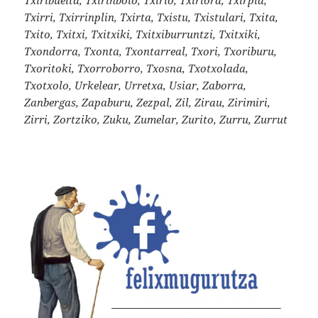
Txirri, Txirrinplin, Txirta, Txistu, Txistulari, Txita,
Txito, Txitxi, Txitxiki, Txitxiburruntzi, Txitxiki,
Txondorra, Txonta, Txontarreal, Txori, Txoriburu,
Txoritoki, Txorroborro, Txosna, Txotxolada,
Txotxolo, Urkelear, Urretxa, Usiar, Zaborra,
Zanbergas, Zapaburu, Zezpal, Zil, Zirau, Zirimiri,
Zirri, Zortziko, Zuku, Zumelar, Zurito, Zurru, Zurrut