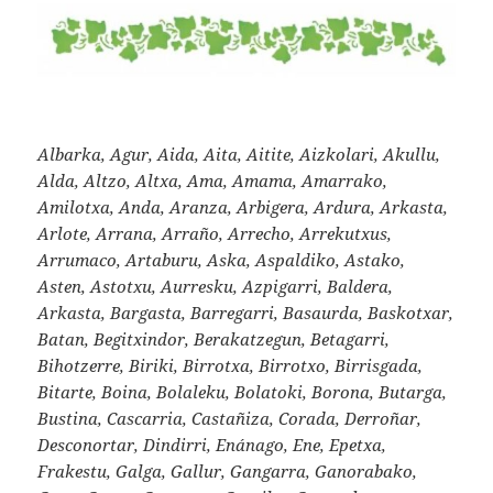
Albarka, Agur, Aida, Aita, Aitite, Aizkolari, Akullu,
Alda, Altzo, Altxa, Ama, Amama, Amarrako,
Amilotxa, Anda, Aranza, Arbigera, Ardura, Arkasta,
Arlote, Arrana, Arraño, Arrecho, Arrekutxus,
Arrumaco, Artaburu, Aska, Aspaldiko, Astako,
Asten, Astotxu, Aurresku, Azpigarri, Baldera,
Arkasta, Bargasta, Barregarri, Basaurda, Baskotxar,
Batan, Begitxindor, Berakatzegun, Betagarri,
Bihotzerre, Biriki, Birrotxa, Birrotxo, Birrisgada,
Bitarte, Boina, Bolaleku, Bolatoki, Borona, Butarga,
Bustina, Cascarria, Castañiza, Corada, Derroñar,
Desconortar, Dindirri, Enánago, Ene, Epetxa,
Frakestu, Galga, Gallur, Gangarra, Ganorabako,