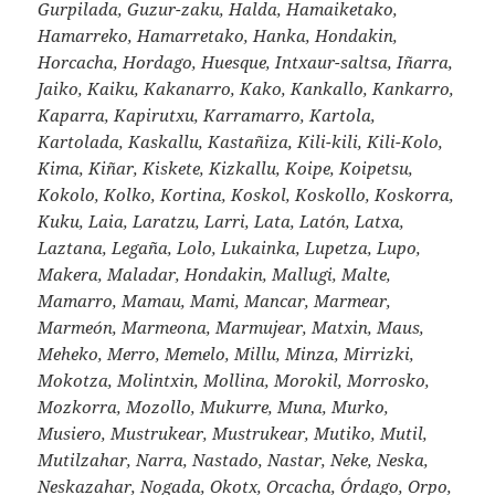
Gurpilada, Guzur-zaku, Halda, Hamaiketako,
Hamarreko, Hamarretako, Hanka, Hondakin,
Horcacha, Hordago, Huesque, Intxaur-saltsa, Iñarra,
Jaiko, Kaiku, Kakanarro, Kako, Kankallo, Kankarro,
Kaparra, Kapirutxu, Karramarro, Kartola,
Kartolada, Kaskallu, Kastañiza, Kili-kili, Kili-Kolo,
Kima, Kiñar, Kiskete, Kizkallu, Koipe, Koipetsu,
Kokolo, Kolko, Kortina, Koskol, Koskollo, Koskorra,
Kuku, Laia, Laratzu, Larri, Lata, Latón, Latxa,
Laztana, Legaña, Lolo, Lukainka, Lupetza, Lupo,
Makera, Maladar, Hondakin, Mallugi, Malte,
Mamarro, Mamau, Mami, Mancar, Marmear,
Marmeón, Marmeona, Marmujear, Matxin, Maus,
Meheko, Merro, Memelo, Millu, Minza, Mirrizki,
Mokotza, Molintxin, Mollina, Morokil, Morrosko,
Mozkorra, Mozollo, Mukurre, Muna, Murko,
Musiero, Mustrukear, Mustrukear, Mutiko, Mutil,
Mutilzahar, Narra, Nastado, Nastar, Neke, Neska,
Neskazahar, Nogada, Okotx, Orcacha, Órdago, Orpo,