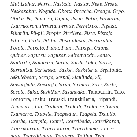
Mutilzahar, Narra, Nastado, Nastar, Neke, Neska,
Neskazahar, Nogada, Okotx, Orcacha, Órdago, Orpo,
Otaka, Pa, Paparra, Papau, Paspi, Patin, Patxaran,
Txarrikoron, Perneta, Pernile, Perretxiko, Pigaza,
Pikarlin, Pil-pil, Pir-pir, Pirrilera, Pista, Pistojo,
Pitarra, Pitiki, Pitilin, Plisti-plasta, Porrusalda,
Potolo, Potxolo, Putxa, Putxi, Putxiga, Quima,
Quiñar, Sagutxu, Saguzar, Saltamatxin, Sanso,
Santiritu, Sapaburu, Sarda, Sarda-kako, Sarra,
Sarrantxa, Sarteneko, Saskel, Saskeleria, Segulinda,
Sekulebedar, Seruga, Sespal, Sigulinda, Sil,
Sinsorgada, Sinsorgo, Sirau, Sirimiri, Sirri, Sorki,
Sosolo, Suku, Suskiñar, Susunbako,
Talaburrin, Talo,
Tontorra, Traku, Trauski, Trauskileria, Tripandi,
Tripisurri, Txa, Txahala, Txakoli, Txakurre, Txalo,
Txamarra, Txapela, Txapeldun, Txapela, Txapilo,
Txarba, Txarpila, Txarri, Txarriboda, Txarrikoron,
Txarrikorron, Txarri-korta, Txarrikuma, Txarri-
pata, Txarriki-pata, Txatarra, Txilina, Txin,