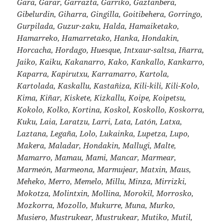
Gara, Garar, Garrazta, Garriko, Gaztanbera,
Gibelurdin, Giharra, Gingilla, Goitibehera, Gorringo,
Gurpilada, Guzur-zaku, Halda, Hamaiketako,
Hamarreko, Hamarretako, Hanka, Hondakin,
Horcacha, Hordago, Huesque, Intxaur-saltsa, Iñarra,
Jaiko, Kaiku, Kakanarro, Kako, Kankallo, Kankarro,
Kaparra, Kapirutxu, Karramarro, Kartola,
Kartolada, Kaskallu, Kastañiza, Kili-kili, Kili-Kolo,
Kima, Kiñar, Kiskete, Kizkallu, Koipe, Koipetsu,
Kokolo, Kolko, Kortina, Koskol, Koskollo, Koskorra,
Kuku, Laia, Laratzu, Larri, Lata, Latón, Latxa,
Laztana, Legaña, Lolo, Lukainka, Lupetza, Lupo,
Makera, Maladar, Hondakin, Mallugi, Malte,
Mamarro, Mamau, Mami, Mancar, Marmear,
Marmeón, Marmeona, Marmujear, Matxin, Maus,
Meheko, Merro, Memelo, Millu, Minza, Mirrizki,
Mokotza, Molintxin, Mollina, Morokil, Morrosko,
Mozkorra, Mozollo, Mukurre, Muna, Murko,
Musiero, Mustrukear, Mustrukear, Mutiko, Mutil,